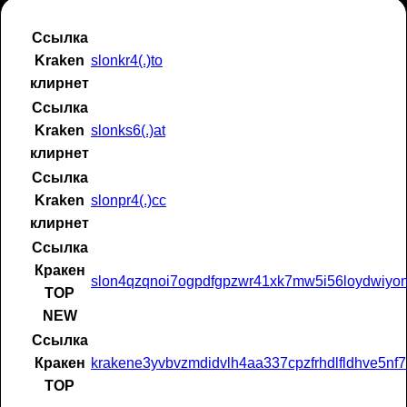
Ссылка
Kraken
slonkr4(.)to
клирнет
Ссылка
Kraken
slonks6(.)at
клирнет
Ссылка
Kraken
slonpr4(.)cc
клирнет
Ссылка
Кракен
slon4qzqnoi7ogpdfgpzwr41xk7mw5i56loydwiyon
ТОР
NEW
Ссылка
Кракен
krakene3yvbvzmdidvlh4aa337cpzfrhdlfldhve5nf7
ТОР