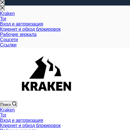
Перейти
к
сути
Kraken
Tor
Вход и авторизация
Клирнет и обход блокировок
Рабочие зеркала
Соцсети
Ссылки
Поиск
Kraken
Tor
Вход и авторизация
Клирнет и обход блокировок